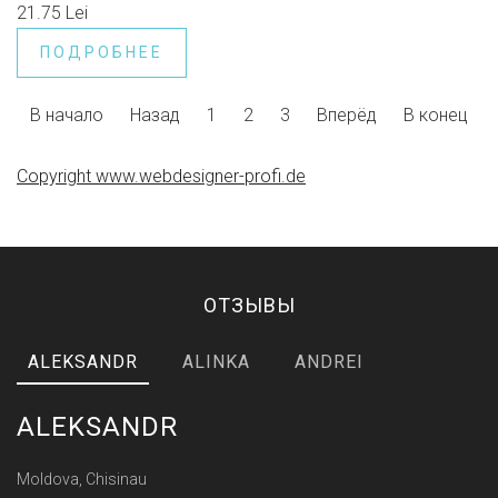
21.75 Lei
ПОДРОБНЕЕ
В начало
Назад
1
2
3
Вперёд
В конец
Copyright www.webdesigner-profi.de
ОТЗЫВЫ
ALEKSANDR
ALINKA
ANDREI
ALEKSANDR
Moldova, Chisinau