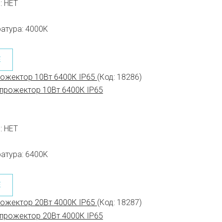
:
НЕТ
атура:
4000K
Е
рожектор 10Вт 6400К IP65
(Код:
18286
)
:
НЕТ
атура:
6400K
Е
рожектор 20Вт 4000К IP65
(Код:
18287
)