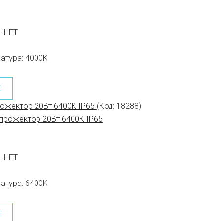
:
НЕТ
атура:
4000K
Е
рожектор 20Вт 6400К IP65
(Код:
18288
)
:
НЕТ
атура:
6400K
Е