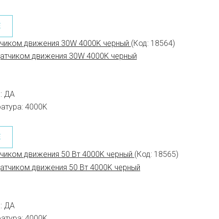
Е
тчиком движения 30W 4000K черный
(Код:
18564
)
:
ДА
атура:
4000K
Е
чиком движения 50 Вт 4000K черный
(Код:
18565
)
:
ДА
атура:
4000K