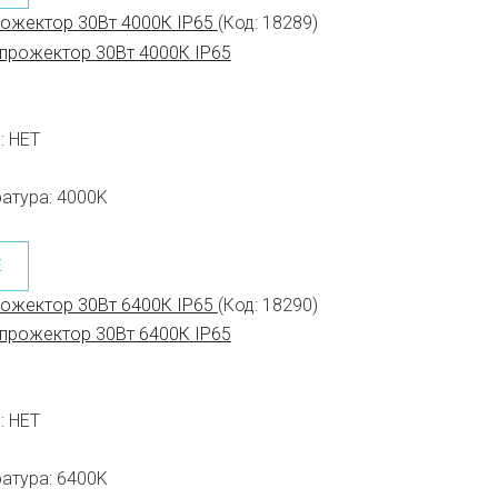
рожектор 30Вт 4000К IP65
(Код:
18289
)
:
НЕТ
атура:
4000K
Е
рожектор 30Вт 6400К IP65
(Код:
18290
)
:
НЕТ
атура:
6400K