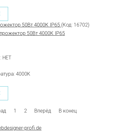
Е
рожектор 50Вт 4000К IP65
(Код:
16702
)
:
НЕТ
атура:
4000K
Е
зад
1
2
Вперёд
В конец
bdesigner-profi.de