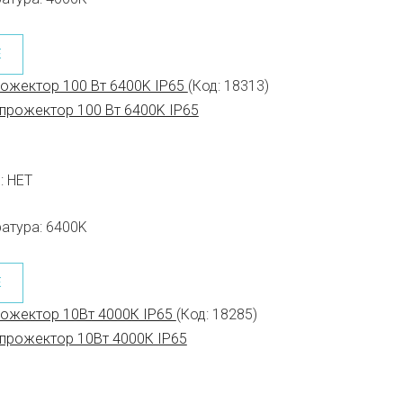
Е
ожектор 100 Вт 6400K IP65
(Код:
18313
)
:
НЕТ
атура:
6400K
Е
рожектор 10Вт 4000К IP65
(Код:
18285
)