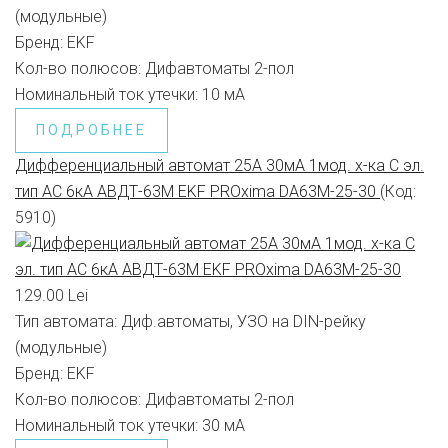
(модульные)
Бренд:
EKF
Кол-во полюсов:
Дифавтоматы 2-пол
Номинальный ток утечки:
10 мА
ПОДРОБНЕЕ
Дифференциальный автомат 25А 30мА 1мод. х-ка С эл.
тип AС 6кА АВДТ-63М EKF PROxima DA63M-25-30
(Код:
5910
)
129.00 Lei
Тип автомата:
Диф.автоматы, УЗО на DIN-рейку
(модульные)
Бренд:
EKF
Кол-во полюсов:
Дифавтоматы 2-пол
Номинальный ток утечки:
30 мА