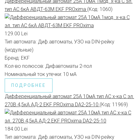
Дифференциальный автомат 25А 10мА 1мод. х-ка С эл.
тип AС 6кА АВДТ-63М EKF PROxima
(Код:
1060
)
129.00 Lei
Тип автомата:
Диф.автоматы, УЗО на DIN-рейку
(модульные)
Бренд:
EKF
Кол-во полюсов:
Дифавтоматы 2-пол
Номинальный ток утечки:
10 мА
ПОДРОБНЕЕ
Дифференциальный автомат 25А 10мА тип АС х-ка C эл.
270В 4,5кА АД-2 EKF PROxima DA2-25-10
(Код:
11969
)
184.00 Lei
Тип автомата:
Диф.автоматы, УЗО на DIN-рейку