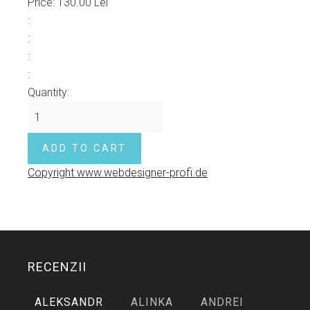
Price:
130.00 Lei
:
:
:
:
Quantity:
Copyright www.webdesigner-profi.de
RECENZII
ALEKSANDR
ALINKA
ANDREI