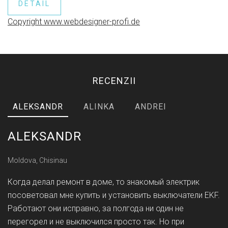
DETAIL
Copyright www.webdesigner-profi.de
RECENZII
ALEKSANDR
ALINKA
ANDREI
ALEKSANDR
Moldova, Chisinau
Когда делал ремонт в доме, то знакомый электрик
посоветовал мне купить и установить выключатели EKF.
Работают они исправно, за полгода ни один не
перегорел и не выключился просто так. Но при