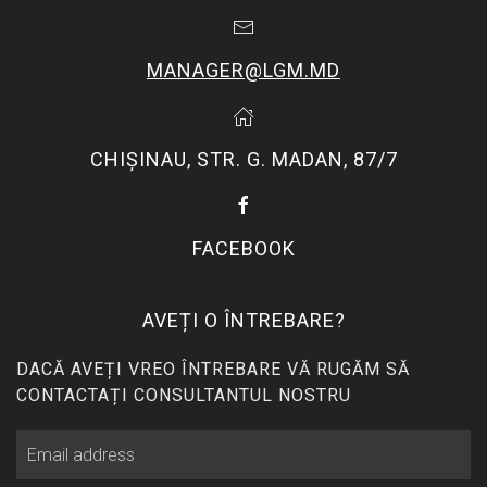
MANAGER@LGM.MD
CHIŞINAU, STR. G. MADAN, 87/7
FACEBOOK
AVEȚI O ÎNTREBARE?
DACĂ AVEȚI VREO ÎNTREBARE VĂ RUGĂM SĂ
CONTACTAȚI CONSULTANTUL NOSTRU