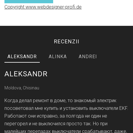
Copyright www.webdesigner-profi.de
RECENZII
ALEKSANDR
ALINKA
ANDREI
ALEKSANDR
Moldova, Chisinau
Когда делал ремонт в доме, то знакомый электрик
посоветовал мне купить и установить выключатели EKF.
Работают они исправно, за полгода ни один не
перегорел и не выключился просто так. Но при
малейших перепадах выключатели срабатывают, даже,