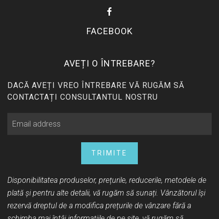
FACEBOOK
AVEȚI O ÎNTREBARE?
DACĂ AVEȚI VREO ÎNTREBARE VĂ RUGĂM SĂ
CONTACTAȚI CONSULTANTUL NOSTRU
TRIMITE
Disponibilitatea produselor, prețurile, reducerile, metodele de
plată și pentru alte detalii, vă rugăm să sunați. Vânzătorul își
rezervă dreptul de a modifica prețurile de vânzare fără a
schimba mai întâi informațiile de pe site, vă rugăm să