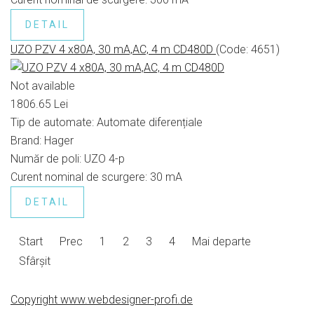
DETAIL
UZO PZV 4 x80A, 30 mA,AC, 4 m CD480D
(Code:
4651
)
Not available
1806.65 Lei
Tip de automate:
Automate diferențiale
Brand:
Hager
Număr de poli:
UZO 4-p
Curent nominal de scurgere:
30 mA
DETAIL
Start
Prec
1
2
3
4
Mai departe
Sfârșit
Copyright www.webdesigner-profi.de