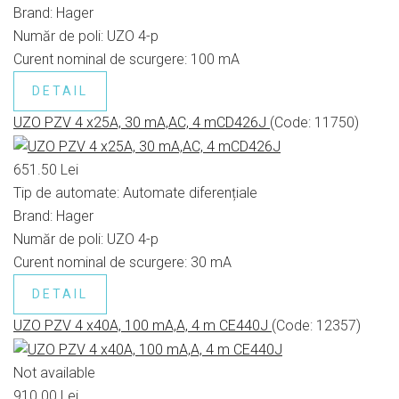
Brand:
Hager
Număr de poli:
UZO 4-p
Curent nominal de scurgere:
100 mA
DETAIL
UZO PZV 4 x25A, 30 mA,AC, 4 mCD426J
(Code:
11750
)
651.50 Lei
Tip de automate:
Automate diferențiale
Brand:
Hager
Număr de poli:
UZO 4-p
Curent nominal de scurgere:
30 mA
DETAIL
UZO PZV 4 x40A, 100 mA,A, 4 m CE440J
(Code:
12357
)
Not available
910.00 Lei