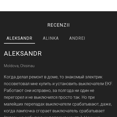
RECENZII
ALEKSANDR
ALINKA
ANDREI
ALEKSANDR
Moldova, Chisinau
Когда делал ремонт в доме, то знакомый электрик
посоветовал мне купить и установить выключатели EKF.
Работают они исправно, за полгода ни один не
перегорел и не выключился просто так. Но при
малейших перепадах выключатели срабатывают, даже,
когда лампочка сгорает выключатель срабатывает