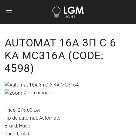
AUTOMAT 16A 3П C 6
KA MC316A
(CODE:
4598
)
Zoom image
Price:
275.00 Lei
Tip de automat
:
Automate
Brand
:
Hager
Curent, kA
:
6