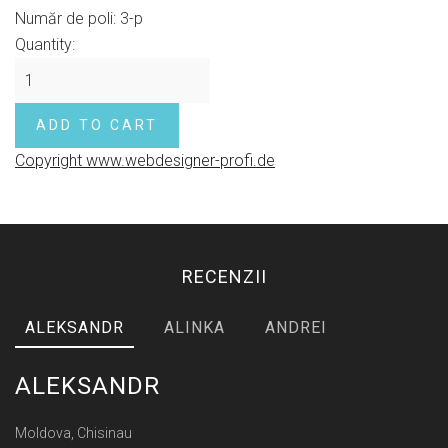
Număr de poli
:
3-p
Quantity:
Copyright www.webdesigner-profi.de
RECENZII
ALEKSANDR
ALINKA
ANDREI
ALEKSANDR
Moldova, Chisinau