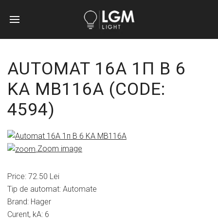
AUTOMAT 16A 1П B 6
KA MB116A
(CODE:
4594
)
Zoom image
Price:
72.50 Lei
Tip de automat
:
Automate
Brand
:
Hager
Curent, kA
:
6