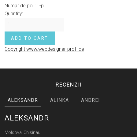
Număr de poli
:
1-p
Quantity:
Copyright www.webdesigner-profi.de
RECENZII
ALEKSANDR
ALINKA
ANDREI
ALEKSANDR
Moldova, Chisinau