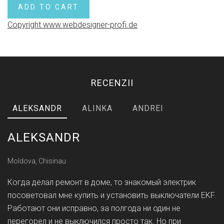
Copyright www.webdesigner-profi.de
RECENZII
ALEKSANDR
ALINKA
ANDREI
ALEKSANDR
Moldova, Chisinau
Когда делал ремонт в доме, то знакомый электрик
посоветовал мне купить и установить выключатели EKF.
Работают они исправно, за полгода ни один не
перегорел и не выключился просто так. Но при