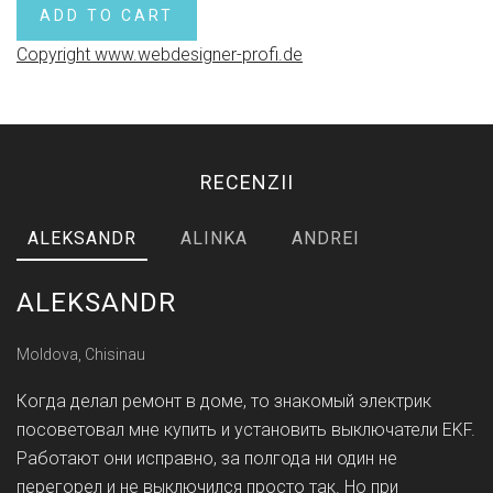
Copyright www.webdesigner-profi.de
RECENZII
ALEKSANDR
ALINKA
ANDREI
ALEKSANDR
Moldova, Chisinau
Когда делал ремонт в доме, то знакомый электрик
посоветовал мне купить и установить выключатели EKF.
Работают они исправно, за полгода ни один не
перегорел и не выключился просто так. Но при