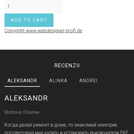
Copyright www.webdesigner-profi.de
RECENZII
ALEKSANDR
ALINKA
ANDREI
ALEKSANDR
Moldova, Chisinau
Когда делал ремонт в доме, то знакомый электрик
посоветовал мне купить и установить выключатели EKF.