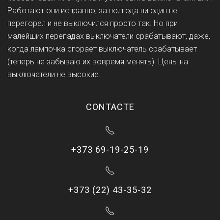
Работают они исправно, за полгода ни один не
перегорел и не выключился просто так. Но при
малейших перепадах выключатели срабатывают, даже,
когда лампочка сгорает выключатель срабатывает
(теперь не забываю их вовремя менять). Цены на
выключатели не высокие.
CONTACTE
+373 69-19-25-19
+373 (22) 43-35-32