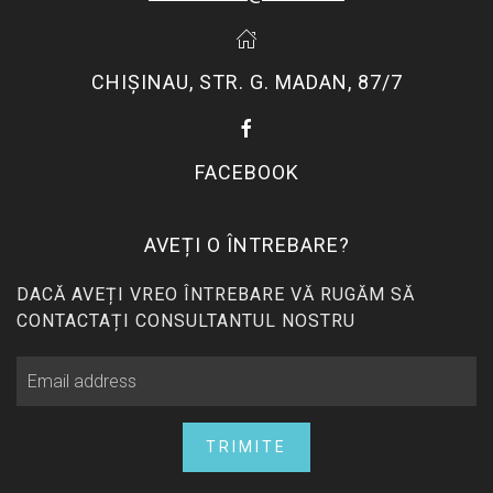
CHIŞINAU, STR. G. MADAN, 87/7
FACEBOOK
AVEȚI O ÎNTREBARE?
DACĂ AVEȚI VREO ÎNTREBARE VĂ RUGĂM SĂ
CONTACTAȚI CONSULTANTUL NOSTRU
TRIMITE