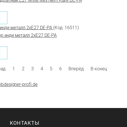
Е
 инди металл 2xE27 DE-PA
(Код:
16511
)
Е
зад
1
2
3
4
5
6
Вперёд
В конец
bdesigner-profi.de
КОНТАКТЫ