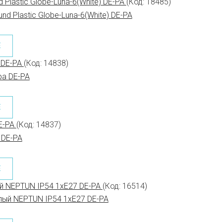
 Plastic Globe-Luna-6(White) DE-PA
(Код:
18485
)
Е
 DE-PA
(Код:
14838
)
Е
DE-PA
(Код:
14837
)
Е
й NEPTUN IP54 1xE27 DE-PA
(Код:
16514
)