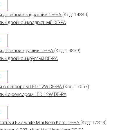
Е
й двойной квадратный DE-PA
(Код:
14840
)
Е
й двойной круглый DE-PA
(Код:
14839
)
Е
й с сенсором LED 12W DE-PA
(Код:
17067
)
Е
атный E27 white Mini Nem Kare DE-PA
(Код:
17318
)