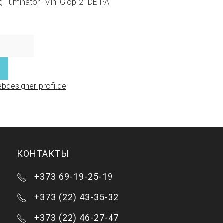
 Iluminator "Mini Glop-2" DE-PA
bdesigner-profi.de
КОНТАКТЫ
+373 69-19-25-19
+373 (22) 43-35-32
+373 (22) 46-27-47