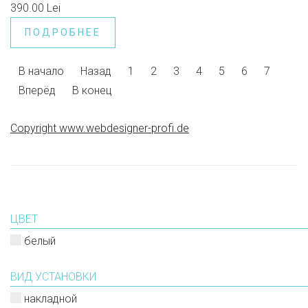
390.00 Lei
ПОДРОБНЕЕ
В начало
Назад
1
2
3
4
5
6
7
Вперёд
В конец
Copyright www.webdesigner-profi.de
ЦВЕТ
белый
ВИД УСТАНОВКИ
накладной