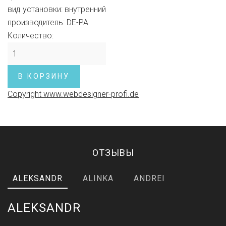
вид установки
:
внутренний
производитель
:
DE-PA
Количество:
Copyright www.webdesigner-profi.de
ОТЗЫВЫ
ALEKSANDR
ALINKA
ANDREI
ALEKSANDR