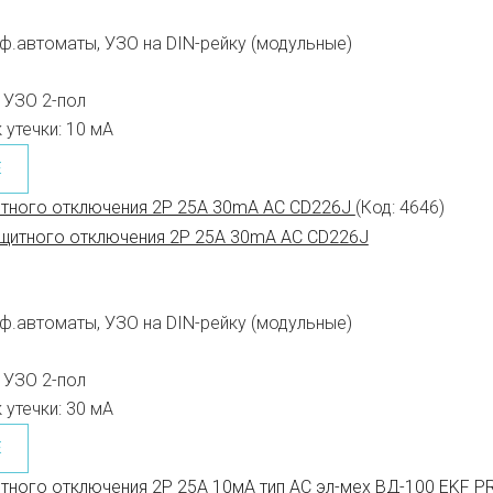
ф.автоматы, УЗО на DIN-рейку (модульные)
УЗО 2-пол
 утечки:
10 мА
Е
итного отключения 2P 25A 30mA AC CD226J
(Код:
4646
)
ф.автоматы, УЗО на DIN-рейку (модульные)
УЗО 2-пол
 утечки:
30 мА
Е
тного отключения 2P 25А 10мА тип АС эл-мех ВД-100 EKF P