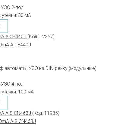
УЗО 2-пол
 утечки:
30 мА
Е
mA A CE440J
(Код:
12357
)
ф.автоматы, УЗО на DIN-рейку (модульные)
УЗО 4-пол
 утечки:
100 мА
Е
mA A S CN463J
(Код:
11985
)