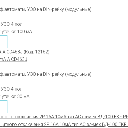
ф.автоматы, УЗО на DIN-рейку (модульные)
УЗО 4-пол
 утечки:
100 мА
Е
A A CD463J
(Код:
12162
)
ф.автоматы, УЗО на DIN-рейку (модульные)
УЗО 4-пол
 утечки:
30 мА
Е
тного отключения 2P 16А 10мА тип АС эл-мех ВД-100 EKF P