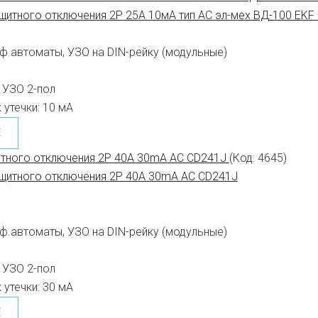
ф.автоматы, УЗО на DIN-рейку (модульные)
УЗО 2-пол
 утечки:
10 мА
Е
итного отключения 2P 40A 30mA AC CD241J
(Код:
4645
)
ф.автоматы, УЗО на DIN-рейку (модульные)
УЗО 2-пол
 утечки:
30 мА
Е