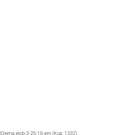
ROxima elcb-2-25-10-em
(Код:
1332
)