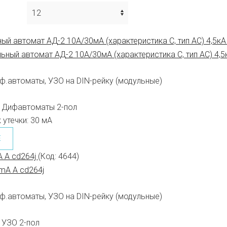
й автомат АД-2 10А/30мА (характеристика C, тип AC) 4,5кА
ф.автоматы, УЗО на DIN-рейку (модульные)
Дифавтоматы 2-пол
 утечки:
30 мА
Е
 A cd264j
(Код:
4644
)
ф.автоматы, УЗО на DIN-рейку (модульные)
УЗО 2-пол