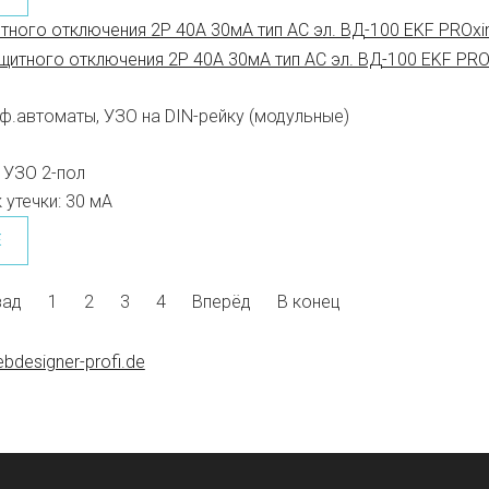
тного отключения 2P 40А 30мА тип АС эл. ВД-100 EKF PROxi
ф.автоматы, УЗО на DIN-рейку (модульные)
УЗО 2-пол
 утечки:
30 мА
Е
зад
1
2
3
4
Вперёд
В конец
bdesigner-profi.de